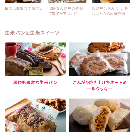
種類も豊富な生米パン
温暖な淡路島の気候
淡路島はちみつは、み
で育てたアボカド
つばちからの贈り物
生米パンと生米スイーツ
種類も豊富な生米パン
こんがり焼き上げたオートミ
ールクッキー